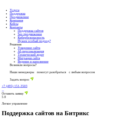
Услуги
Поддержка
Продвижение
Компания
Кейсы
Контакты
Поддержка сайтов
Seo продвижение
Кибербезопасность
Нужен особый подход?
Решения
Ускорение сайта
AI-персонализация
Технический аудит
Миграция сайта
Ведение и наполнение
Возникли вопросы?
Наши менеджеры помогут разобраться с любым вопр
Задать вопрос
+7 (495) 151-3503