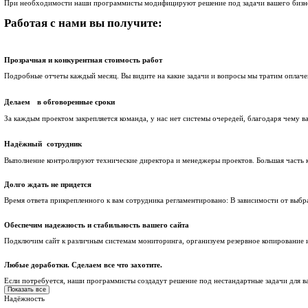
Настройка резервного копирования
Настроим схему защиты, которая обезопасит сайт от потери д
Установка обновлений на решение Аспро и 1С-Битрикс
Поддерживаем актуальную версию платформы и решения, закр
Адаптация решения
При наличии на сайте доработок, которые перестали работать
Доработка решения
При необходимости наши программисты модифицируют решени
Работая с нами вы получите: