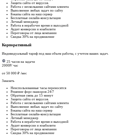
Разработка нового дизайна
Хотите новый, современный сайт? Нарисуем его таким, как Вы 
Ущерб: утечка данных, взлом админки
Защита от вирусов
Вылечим сайт от вирусов, а также проведем комплекс работ по
Ущерб: утечка данных, взлом админки
Тарифы и цены
на поддержку сайта
Старт
Идеален для быстрого запуска — всё необходимое для старта!
6 часов на задачи
3500Р/ час
20 000
₽
/мес
Заказать