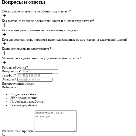
Неиспользованные часы переносятся
Решение форс-мажоров 24/7
Обратная связь до 15 минут
Защита сайта от вирусов.
Работа с несколькими сайтами клиента
Выполнение любых задач по сайту
Бэкапы сайта на наш сервер
Бесплатные онлайн-консультация
Личный менеджер
Работа в нерабочее время и выходной
Аудит конверсии и юзабилити
Переговоры от лица компании
Скидка 30% на продвижение
Стандарт
Отличное решение для корпоративных сайтов и небольших инт
15 часов на задачи
2500Р/ час
35 000
₽
/мес
Заказать