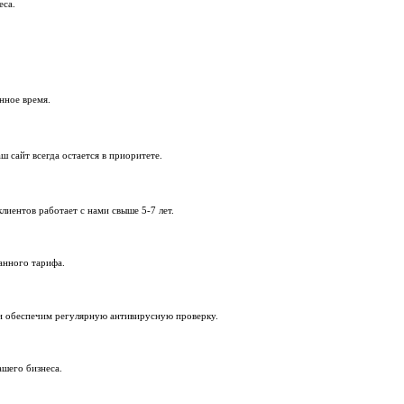
анных.
ываем уязвимости.
 после обновления, адаптируем их под новую версию.
е под задачи вашего бизнеса.