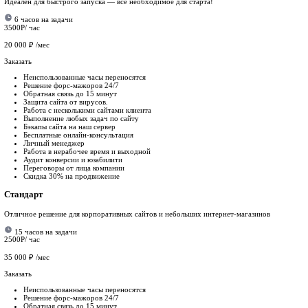
Любые доработки. Сделаем все что захотите.
Если потребуется, наши программисты создадут решение под н
Показать все
Надёжность
Наше агентство –
сертифицированны
За это время разработано свыше 100 различных решений на би
Дополнительные
услуги
Продвижение сайта в ТОП Яндекс и Google
Проведем экспертный СЕО-анализ, разработаем качественную 
Ущерб: утечка данных, взлом админки
Маркетинговый анализ
Исследуем рынок и проведем анализ конкурентов, чтобы прод
Ущерб: утечка данных, взлом админки