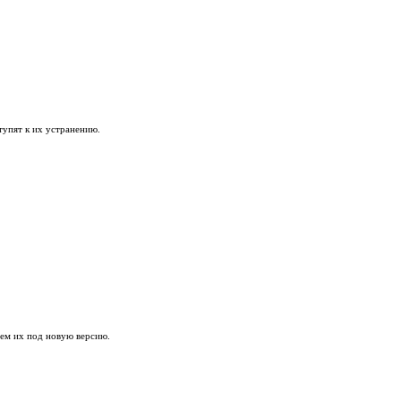
 обновления.
рикс
и обнаружении сбоев - приступят к их устранению.