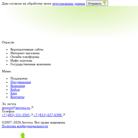
Неиспользованные часы переносятся
Решение форс-мажоров 24/7
Обратная связь до 15 минут
Защита сайта от вирусов.
Работа с несколькими сайтами клиента
Выполнение любых задач по сайту
Бэкапы сайта на наш сервер
Бесплатные онлайн-консультация
Личный менеджер
Работа в нерабочее время и выходной
Аудит конверсии и юзабилити
Переговоры от лица компании
Скидка 30% на продвижение
Корпоративный
Индивидуальный тариф под ваш объем работы, с учетом ваших
25 часов на задачи
2000Р/ час
от
50 000
₽
/мес
Заказать