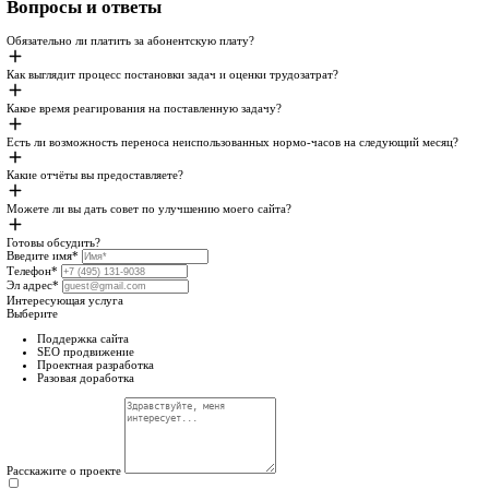
Неиспользованные часы переносятся
Решение форс-мажоров 24/7
Обратная связь до 15 минут
Защита сайта от вирусов.
Работа с несколькими сайтами клиента
Выполнение любых задач по сайту
Бэкапы сайта на наш сервер
Бесплатные онлайн-консультация
Личный менеджер
Работа в нерабочее время и выходной
Аудит конверсии и юзабилити
Переговоры от лица компании
Скидка 30% на продвижение
Стандарт
Отличное решение для корпоративных сайтов и небольших инт
15 часов на задачи
2500Р/ час
35 000
₽
/мес
Заказать