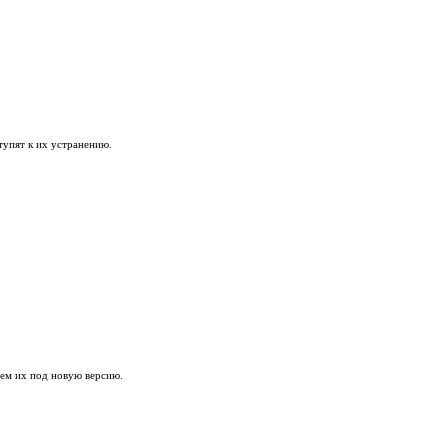
t
 обновления.
nCart
и обнаружении сбоев - приступят к их устранению.