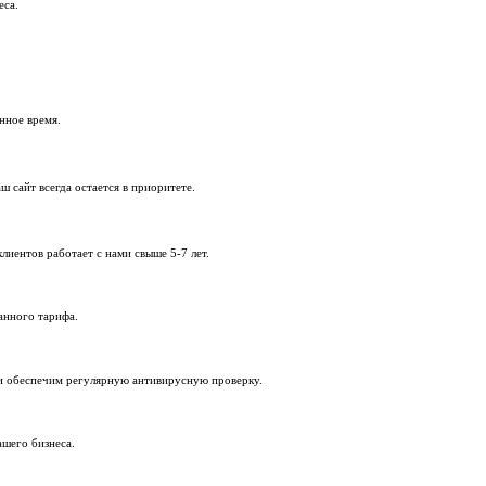
анных.
ываем уязвимости.
 после обновления, адаптируем их под новую версию.
е под задачи вашего бизнеса.