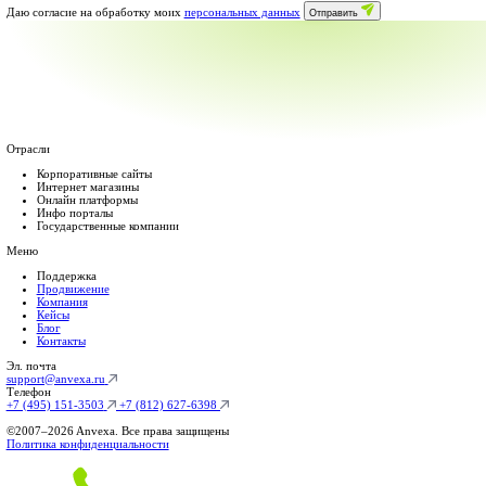
Неиспользованные часы переносятся
Решение форс-мажоров 24/7
Обратная связь до 15 минут
Защита сайта от вирусов.
Работа с несколькими сайтами клиента
Выполнение любых задач по сайту
Бэкапы сайта на наш сервер
Бесплатные онлайн-консультация
Личный менеджер
Работа в нерабочее время и выходной
Аудит конверсии и юзабилити
Переговоры от лица компании
Скидка 30% на продвижение
Корпоративный
Индивидуальный тариф под ваш объем работы, с учетом ваших
25 часов на задачи
2000Р/ час
от
50 000
₽
/мес
Заказать