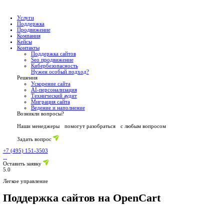
Услуги
Поддержка
Продвижение
Компания
Кейсы
Контакты
Поддержка сайтов
Seo продвижение
Кибербезопасность
Нужен особый подход?
Решения
Ускорение сайта
AI-персонализация
Технический аудит
Миграция сайта
Ведение и наполнение
Возникли вопросы?
Наши менеджеры помогут разобраться с любым вопр
Задать вопрос
+7 (495) 151-3503