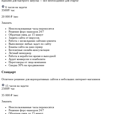
Любые доработки. Сделаем все что захотите.
Если потребуется, наши программисты создадут решение под н
Показать все
Надёжность
Наше агенство –
сертифицированный
За это время разработано свыше 100 различных решений на Op
Дополнительные
услуги
Продвижение сайта в ТОП Яндекс и Google
Проведем экспертный СЕО-анализ, разработаем качественную 
Ущерб: утечка данных, взлом админки
Маркетинговый анализ
Исследуем рынок и проведем анализ конкурентов, чтобы прод
Ущерб: утечка данных, взлом админки