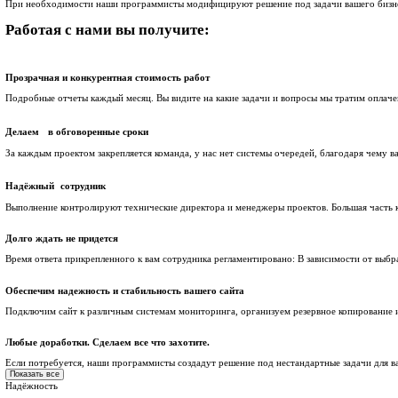
Настройка резервного копирования
Настроим схему защиты, которая обезопасит сайт от потери д
Установка обновлений на решение OpenCart
Поддерживаем актуальную версию платформы и решения, закр
Адаптация решения
При наличии на сайте доработок, которые перестали работать
Доработка решения
При необходимости наши программисты модифицируют решени
Работая с нами вы получите: