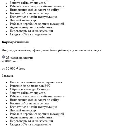
Разработка нового дизайна
Хотите новый, современный сайт? Нарисуем его таким, как Вы 
Ущерб: утечка данных, взлом админки
Защита от вирусов
Вылечим сайт от вирусов, а также проведем комплекс работ по
Ущерб: утечка данных, взлом админки
Тарифы и цены
на поддержку сайта
Старт
Идеален для быстрого запуска — всё необходимое для старта!
6 часов на задачи
3500Р/ час
20 000
₽
/мес
Заказать